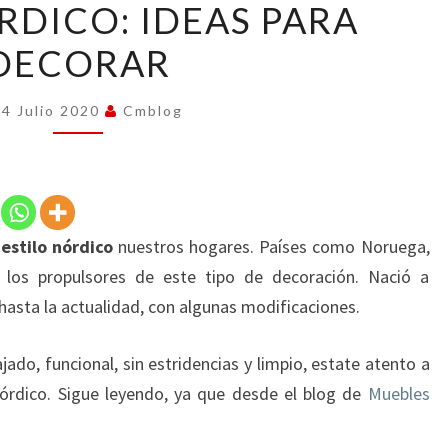
RDICO: IDEAS PARA
NÓRDICO:
DECORAR
IDEAS
PARA
DECORAR
14 Julio 2020
Cmblog
estilo nórdico
nuestros hogares. Países como Noruega,
 los propulsores de este tipo de decoración. Nació a
 hasta la actualidad, con algunas modificaciones.
ajado, funcional, sin estridencias y limpio, estate atento a
nórdico. Sigue leyendo, ya que desde el blog de
Muebles