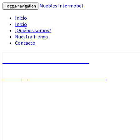
Muebles Intermobel
Toggle navigation
Inicio
Inicio
¿Quiénes somos?
Nuestra Tienda
Contacto
Muebles Intermobel
Tu Blog de Muebles en Valencia