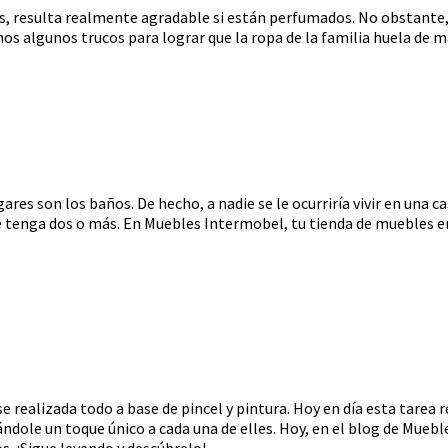
nes, resulta realmente agradable si están perfumados. No obstante,
s algunos trucos para lograr que la ropa de la familia huela de ma
res son los baños. De hecho, a nadie se le ocurriría vivir en una c
 tenga dos o más. En Muebles Intermobel, tu tienda de muebles en
 realizada todo a base de pincel y pintura. Hoy en día esta tarea r
ndole un toque único a cada una de elles. Hoy, en el blog de Mueb
. ¡Sigue leyendo y descúbrelo!