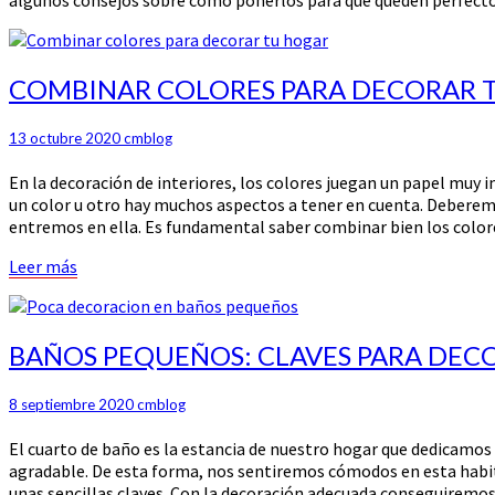
COMBINAR
COMBINAR COLORES PARA DECORAR 
COLORES
PARA
13 octubre 2020
cmblog
DECORAR
TU
En la decoración de interiores, los colores juegan un papel muy
HOGAR
un color u otro hay muchos aspectos a tener en cuenta. Deberem
entremos en ella. Es fundamental saber combinar bien los color
Leer
Leer más
más
BAÑOS
BAÑOS PEQUEÑOS: CLAVES PARA DEC
PEQUEÑOS:
CLAVES
8 septiembre 2020
cmblog
PARA
DECORAR
El cuarto de baño es la estancia de nuestro hogar que dedicamos 
agradable. De esta forma, nos sentiremos cómodos en esta habi
unas sencillas claves. Con la decoración adecuada conseguiremos