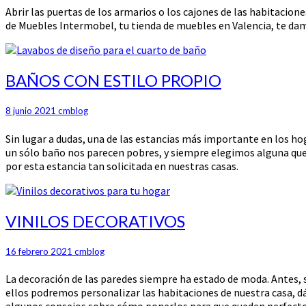
Abrir las puertas de los armarios o los cajones de las habitacio
de Muebles Intermobel, tu tienda de muebles en Valencia, te damo
BAÑOS
BAÑOS CON ESTILO PROPIO
CON
ESTILO
8 junio 2021
cmblog
PROPIO
Sin lugar a dudas, una de las estancias más importante en los hoga
un sólo baño nos parecen pobres, y siempre elegimos alguna que
por esta estancia tan solicitada en nuestras casas.
VINILOS
VINILOS DECORATIVOS
DECORATIVOS
16 febrero 2021
cmblog
La decoración de las paredes siempre ha estado de moda. Antes, se
ellos podremos personalizar las habitaciones de nuestra casa, dá
algunos consejos sobre cómo ponerlos para que queden perfectos