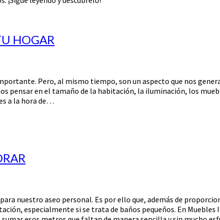
TU HOGAR
 importante. Pero, al mismo tiempo, son un aspecto que nos gener
os pensar en el tamaño de la habitación, la iluminación, los mue
es a la hora de…
ORAR
para nuestro aseo personal. Es por ello que, además de proporciona
tación, especialmente si se trata de baños pequeños. En Mueble
 sumar esos metros que faltan de manera sencilla y sin mucho esf