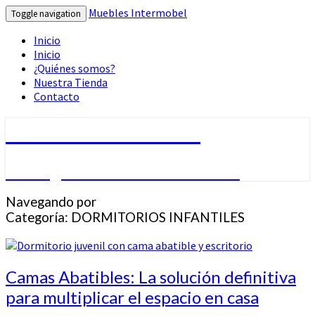
Muebles Intermobel
Toggle navigation
Inicio
Inicio
¿Quiénes somos?
Nuestra Tienda
Contacto
Muebles Intermobel
Tu Blog de Muebles en Valencia
Navegando por
Categoría:
DORMITORIOS INFANTILES
Camas
Camas Abatibles: La solución definitiva
Abatibles:
para multiplicar el espacio en casa
La
solución