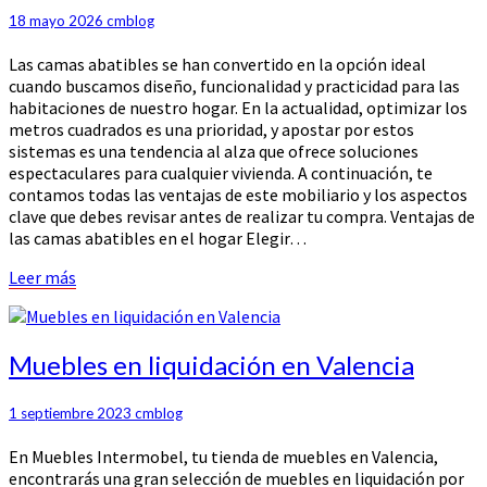
definitiva
18 mayo 2026
cmblog
para
Las camas abatibles se han convertido en la opción ideal
multiplicar
cuando buscamos diseño, funcionalidad y practicidad para las
el
habitaciones de nuestro hogar. En la actualidad, optimizar los
espacio
metros cuadrados es una prioridad, y apostar por estos
en
sistemas es una tendencia al alza que ofrece soluciones
casa
espectaculares para cualquier vivienda. A continuación, te
contamos todas las ventajas de este mobiliario y los aspectos
clave que debes revisar antes de realizar tu compra. Ventajas de
las camas abatibles en el hogar Elegir…
Leer
Leer más
más
Muebles
Muebles en liquidación en Valencia
en
liquidación
1 septiembre 2023
cmblog
en
Valencia
En Muebles Intermobel, tu tienda de muebles en Valencia,
encontrarás una gran selección de muebles en liquidación por