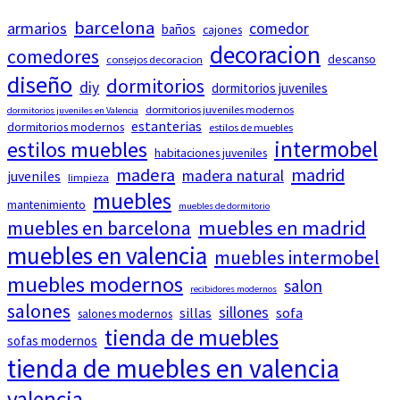
barcelona
armarios
comedor
baños
cajones
decoracion
comedores
descanso
consejos decoracion
diseño
dormitorios
diy
dormitorios juveniles
dormitorios juveniles modernos
dormitorios juveniles en Valencia
estanterias
dormitorios modernos
estilos de muebles
intermobel
estilos muebles
habitaciones juveniles
madera
madrid
madera natural
juveniles
limpieza
muebles
mantenimiento
muebles de dormitorio
muebles en barcelona
muebles en madrid
muebles en valencia
muebles intermobel
muebles modernos
salon
recibidores modernos
salones
sillones
sillas
sofa
salones modernos
tienda de muebles
sofas modernos
tienda de muebles en valencia
valencia