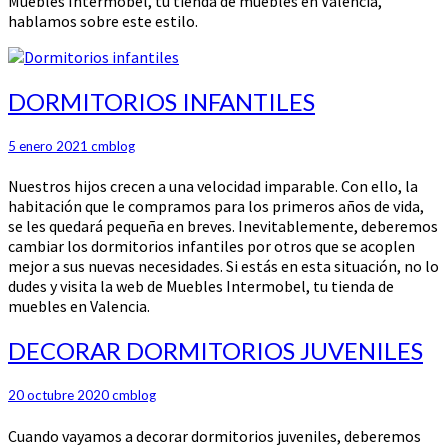
Muebles Intermobel, tu tienda de muebles en Valencia,
hablamos sobre este estilo.
DORMITORIOS
DORMITORIOS INFANTILES
INFANTILES
5 enero 2021
cmblog
Nuestros hijos crecen a una velocidad imparable. Con ello, la
habitación que le compramos para los primeros años de vida,
se les quedará pequeña en breves. Inevitablemente, deberemos
cambiar los dormitorios infantiles por otros que se acoplen
mejor a sus nuevas necesidades. Si estás en esta situación, no lo
dudes y visita la web de Muebles Intermobel, tu tienda de
muebles en Valencia.
DECORAR
DECORAR DORMITORIOS JUVENILES
DORMITORIOS
JUVENILES
20 octubre 2020
cmblog
Cuando vayamos a decorar dormitorios juveniles, deberemos