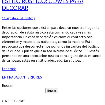
ESTILO RÚSTICO: CLAVES PARA
RÚSTICO:
DECORAR
CLAVES
PARA
DECORAR
11 agosto 2020
cmblog
Entre las opciones que existen para decorar nuestro hogar, la
decoración de estilo rústico está tomando cada vez más
importancia. En esta decoración es clave el contacto con
elementos y materiales naturales, como la madera. Esto
provocará que desconectemos por unos instantes del bullicio
de la ciudad. Y puede que esa sea la clave de su éxito… Si estás
pensando en una decoración rústica para alguna de tu estancia
de tu hogar, estás en el sitio adecuado. En el blog…
Leer
Leer más
más
Navegación
ENTRADAS ANTERIORES
de
Buscar
entradas
Buscar
CATEGORÍAS