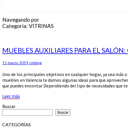
Navegando por
Categoría:
VITRINAS
MUEBLES
MUEBLES AUXILIARES PARA EL SALÓN
AUXILIARES
PARA
11 marzo 2019
cmblog
EL
SALÓN:
Uno de los principales objetivos en cualquier hogar, ya sea más 
GANA
muebles en Valencia te damos algunas ideas para que aproveches 
ESPACIO
que puedes encontar Dependiendo del tipo de necesidades que te
PARA
ALMACENAR
Leer
Leer más
más
Buscar
Buscar
CATEGORÍAS