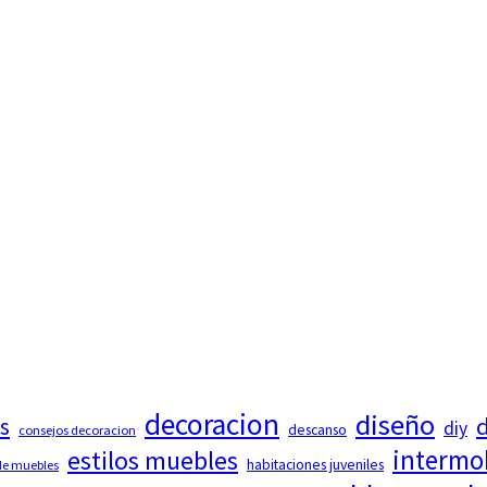
decoracion
diseño
d
s
diy
descanso
consejos decoracion
intermo
estilos muebles
habitaciones juveniles
 de muebles