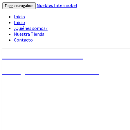
Muebles Intermobel
Toggle navigation
Inicio
Inicio
¿Quiénes somos?
Nuestra Tienda
Contacto
Muebles Intermobel
Tu Blog de Muebles en Valencia