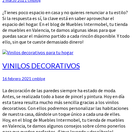
2 marzo 2021
cmblog
¿Tienes poco espacio en casa y no quieres renunciar a tu estilo?
Si la respuesta es sí, la clave está en saber aprovechar el
espacio del hogar. En el blog de Muebles Intermobel, tu tienda
de muebles en Valencia, te damos algunas ideas para que
puedas sacar el máximo partido a cada rincón disponible. Y todo
ello, sin que te cueste demasiado dinero!
VINILOS
VINILOS DECORATIVOS
DECORATIVOS
16 febrero 2021
cmblog
La decoración de las paredes siempre ha estado de moda.
Antes, se realizada todo a base de pincel y pintura. Hoy en día
esta tarea resulta mucho más sencilla gracias a los vinilos
decorativos. Con ellos podremos personalizar las habitaciones
de nuestra casa, dándole un toque único a cada una de elles.
Hoy, en el blog de Muebles Intermobel, tu tienda de muebles
en Valencia, te damos algunos consejos sobre cómo ponerlos
para que queden perfectos. ¡Sigue leyendo y descúbrelo!