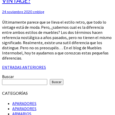
VINTAGE?
ESTILO
RETRO
O
24 noviembre 2020
cmblog
VINTAGE?
Últimamente parece que se lleva el estilo retro, que todo lo
vintage está de moda. Pero, ¿sabemos cual es la diferencia
entre ambos estilos de muebles? Los dos términos hacen
referencia nostálgica a años pasados, pero no tienen el mismo
significado. Realmente, existe una sutil diferencia que los
distingue. Pero no os preocupéis… En el blog de Muebles
Intermobel, hoy te ayudamos a que conozcas estas pequeñas
diferencias.
Navegación
ENTRADAS ANTERIORES
de
Buscar
entradas
Buscar
CATEGORÍAS
APARADORES
APARADORES
ARMARIOS