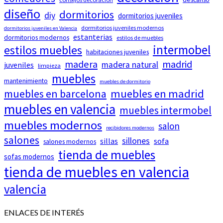
diseño
dormitorios
diy
dormitorios juveniles
dormitorios juveniles modernos
dormitorios juveniles en Valencia
estanterias
dormitorios modernos
estilos de muebles
intermobel
estilos muebles
habitaciones juveniles
madera
madrid
madera natural
juveniles
limpieza
muebles
mantenimiento
muebles de dormitorio
muebles en barcelona
muebles en madrid
muebles en valencia
muebles intermobel
muebles modernos
salon
recibidores modernos
salones
sillones
sillas
sofa
salones modernos
tienda de muebles
sofas modernos
tienda de muebles en valencia
valencia
ENLACES DE INTERÉS