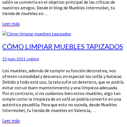
salón se convierta en el objetivo principal de las críticas de
nuestros amigos. Desde el blog de Muebles Intermobel, tu
tienda de muebles en…
Leer
Leer más
más
CÓMO
CÓMO LIMPIAR MUEBLES TAPIZADOS
LIMPIAR
MUEBLES
22 junio 2021
cmblog
TAPIZADOS
Los muebles, además de cumplir su función decorativa, nos
ofrecen comodidad y descanso; en especial los sofás y butacas.
Debido a todo este uso, la tela sufre un deterioro, que se podría
evitar con un buen mantenimiento y una limpieza adecuada.
Por el contrario, si no cuidamos bien estos muebles, algo tan
simple como la limpieza de un sofá se podría convertir en una
auténtica pesadilla. Para que esto no suceda, desde Muebles
Intermobel, tu tienda de muebles en Valencia,…
Leer
Leer más
más