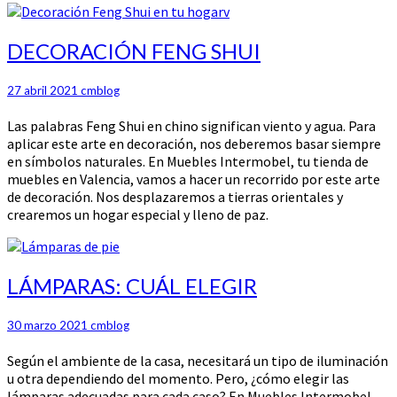
DECORACIÓN
DECORACIÓN FENG SHUI
FENG
SHUI
27 abril 2021
cmblog
Las palabras Feng Shui en chino significan viento y agua. Para
aplicar este arte en decoración, nos deberemos basar siempre
en símbolos naturales. En Muebles Intermobel, tu tienda de
muebles en Valencia, vamos a hacer un recorrido por este arte
de decoración. Nos desplazaremos a tierras orientales y
crearemos un hogar especial y lleno de paz.
LÁMPARAS:
LÁMPARAS: CUÁL ELEGIR
CUÁL
ELEGIR
30 marzo 2021
cmblog
Según el ambiente de la casa, necesitará un tipo de iluminación
u otra dependiendo del momento. Pero, ¿cómo elegir las
lámparas adecuadas para cada caso? En Muebles Intermobel,