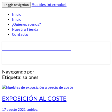
Muebles Intermobel
Toggle navigation
Inicio
Inicio
¿Quiénes somos?
Nuestra Tienda
Contacto
Muebles Intermobel
Tu Blog de Muebles en Valencia
Navegando por
Etiqueta:
salones
EXPOSICIÓN
EXPOSICIÓN AL COSTE
AL
COSTE
17 agosto 2021
cmblog