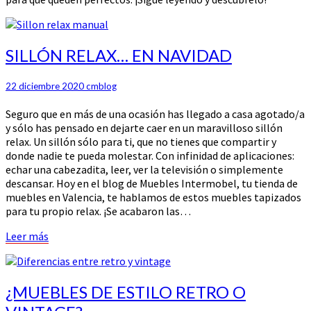
SILLÓN
SILLÓN RELAX… EN NAVIDAD
RELAX…
EN
22 diciembre 2020
cmblog
NAVIDAD
Seguro que en más de una ocasión has llegado a casa agotado/a
y sólo has pensado en dejarte caer en un maravilloso sillón
relax. Un sillón sólo para ti, que no tienes que compartir y
donde nadie te pueda molestar. Con infinidad de aplicaciones:
echar una cabezadita, leer, ver la televisión o simplemente
descansar. Hoy en el blog de Muebles Intermobel, tu tienda de
muebles en Valencia, te hablamos de estos muebles tapizados
para tu propio relax. ¡Se acabaron las…
Leer
Leer más
más
¿MUEBLES
¿MUEBLES DE ESTILO RETRO O
DE