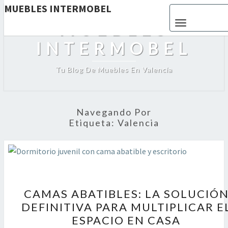
MUEBLES INTERMOBEL
Toggle navigat
MUEBLES
INTERMOBEL
Tu Blog De Muebles En Valencia
Navegando Por
Etiqueta:
Valencia
CAMAS
CAMAS ABATIBLES: LA SOLUCIÓ
ABATIBLES:
DEFINITIVA PARA MULTIPLICAR E
LA
ESPACIO EN CASA
SOLUCIÓN