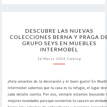
DESCUBRE
DESCUBRE LAS NUEVAS
LAS
COLECCIONES BERNA Y PRAGA D
NUEVAS
GRUPO SEYS EN MUEBLES
COLECCIONES
INTERMOBEL
BERNA
Y
16 Marzo 2026
Cmblog
PRAGA
DE
GRUPO
¡Hola amantes de la decoración y el buen gusto! En Mueb
SEYS
Intermobel sabemos que tu casa es tu refugio, el lugar do
EN
cada detalle cuenta. Por eso, siempre estamos buscando 
MUEBLES
mejores novedades para que conviertas tu casa en un verdad
INTERMOBEL
hogar. Hoy estamos de enhorabuena y queremos presenta