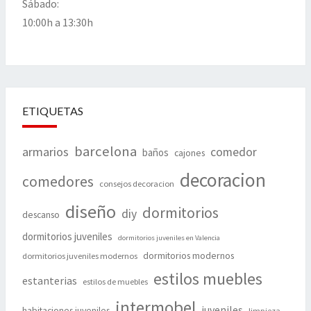
Sábado:
10:00h a 13:30h
ETIQUETAS
barcelona
armarios
comedor
baños
cajones
decoracion
comedores
consejos decoracion
diseño
dormitorios
diy
descanso
dormitorios juveniles
dormitorios juveniles en Valencia
dormitorios modernos
dormitorios juveniles modernos
estilos muebles
estanterias
estilos de muebles
intermobel
juveniles
habitaciones juveniles
limpieza