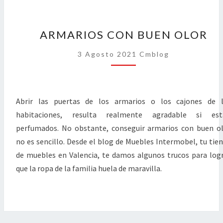
ARMARIOS
ARMARIOS CON BUEN OLOR
CON
BUEN
3 Agosto 2021
Cmblog
OLOR
Abrir las puertas de los armarios o los cajones de l
habitaciones, resulta realmente agradable si est
perfumados. No obstante, conseguir armarios con buen o
no es sencillo. Desde el blog de Muebles Intermobel, tu tie
de muebles en Valencia, te damos algunos trucos para log
que la ropa de la familia huela de maravilla.