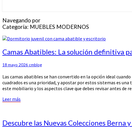
Navegando por
Categoría:
MUEBLES MODERNOS
Camas
Camas Abatibles: La solución definitiva pa
Abatibles:
La
18 mayo 2026
cmblog
solución
definitiva
Las camas abatibles se han convertido en la opción ideal cuando 
para
cuadrados es una prioridad, y apostar por estos sistemas es una 
multiplicar
este mobiliario y los aspectos clave que debes revisar antes de r
el
espacio
Leer
Leer más
en
más
casa
Descubre
Descubre las Nuevas Colecciones Berna y
las