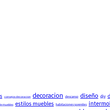
decoracion
diseño
d
s
diy
descanso
consejos decoracion
intermo
estilos muebles
habitaciones juveniles
 de muebles