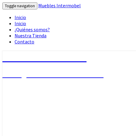
Muebles Intermobel
Toggle navigation
Inicio
Inicio
¿Quiénes somos?
Nuestra Tienda
Contacto
Muebles Intermobel
Tu Blog de Muebles en Valencia