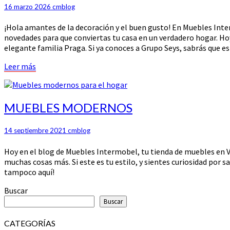
Nuevas
16 marzo 2026
cmblog
Colecciones
Berna
¡Hola amantes de la decoración y el buen gusto! En Muebles Inte
y
novedades para que conviertas tu casa en un verdadero hogar. H
Praga
elegante familia Praga. Si ya conoces a Grupo Seys, sabrás que e
de
Grupo
Leer
Leer más
Seys
más
en
Muebles
Intermobel
MUEBLES
MUEBLES MODERNOS
MODERNOS
14 septiembre 2021
cmblog
Hoy en el blog de Muebles Intermobel, tu tienda de muebles en V
muchas cosas más. Si este es tu estilo, y sientes curiosidad por s
tampoco aquí!
Buscar
Buscar
CATEGORÍAS