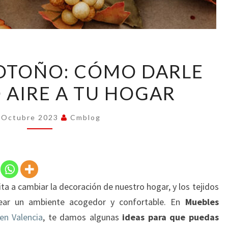
TEJIDOS
 OTOÑO: CÓMO DARLE
DE
 AIRE A TU HOGAR
OTOÑO:
CÓMO
DARLE
 Octubre 2023
Cmblog
UN
NUEVO
AIRE
A
ta a cambiar la decoración de nuestro hogar, y los tejidos
TU
rear un ambiente acogedor y confortable. En
Muebles
HOGAR
en Valencia
, te damos algunas
ideas para que puedas