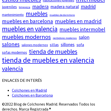
habitaciones juveniles
madera
madrid
madera natural
juveniles
limpieza
muebles
mantenimiento
muebles de dormitorio
muebles en barcelona
muebles en madrid
muebles en valencia
muebles intermobel
muebles modernos
salon
recibidores modernos
salones
sillones
sillas
sofa
salones modernos
tienda de muebles
sofas modernos
tienda de muebles en valencia
valencia
ENLACES DE INTERÉS
Colchones en Madrid
Colchones en Barcelona
©2022 Blog de Colchones Madrid. Reservados Todos los
derechos. Marca Registrada ®