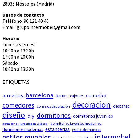
28935 Móstoles (Madrid)
Datos de contacto
Teléfono: 96 121 40 40
Email: grupointermobel@gmail.com
Horario
Lunes a viernes:
10:00h a 13:30h
17:00h a 20:00h
Sábado:
10:00h a 13:30h
ETIQUETAS
barcelona
armarios
comedor
baños
cajones
decoracion
comedores
descanso
consejos decoracion
diseño
dormitorios
diy
dormitorios juveniles
dormitorios juveniles modernos
dormitorios juveniles en Valencia
estanterias
dormitorios modernos
estilos de muebles
intermobel
estilos muebles