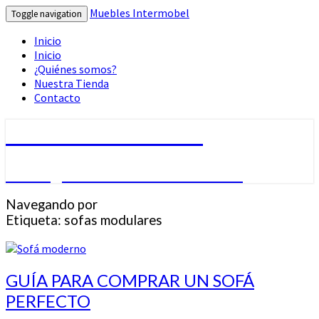
Muebles Intermobel
Toggle navigation
Inicio
Inicio
¿Quiénes somos?
Nuestra Tienda
Contacto
Muebles Intermobel
Tu Blog de Muebles en Valencia
Navegando por
Etiqueta:
sofas modulares
GUÍA
GUÍA PARA COMPRAR UN SOFÁ
PARA
PERFECTO
COMPRAR
UN