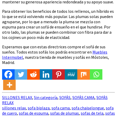
mantener su generosa apariencia redondeada y su apoyo suave.
Para obtener los beneficios de todos los rellenos, un híbrido es
lo que se está volviendo más popular. Las plumas solas pueden
agruparse, por lo que a menudo la pluma se mezcla con
espuma para crear un sofá de ensueño en el que hundirse. Por
otro lado, las plumas se pueden combinar con fibra para dar a
los cojines un poco más de elasticidad.
Esperamos que con estas directrices compre el sofá de sus
sueños. Todos estos sofás los podrás encontrar en
Muebles
Intermobel
, nuestra tienda de muebles y sofás en Móstoles,
Madrid.
SILLONES RELAX
,
Sin categoría
,
SOFÁS
,
SOFÁS CAMA
,
SOFÁS
RELAX
sillones relax
,
sofa biplaza
,
sofa cama
,
sofa chaiselongue
,
sofa
de cuero
,
sofas de espuma
,
sofas de plumas
,
sofas de tela
,
sofas