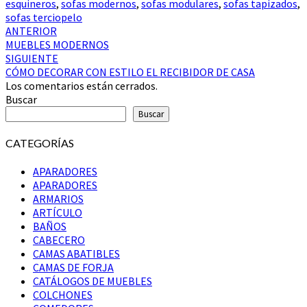
esquineros
,
sofas modernos
,
sofas modulares
,
sofas tapizados
,
sofas terciopelo
Navegación
ANTERIOR
MUEBLES MODERNOS
de
SIGUIENTE
entradas
CÓMO DECORAR CON ESTILO EL RECIBIDOR DE CASA
Los comentarios están cerrados.
Buscar
Buscar
CATEGORÍAS
APARADORES
APARADORES
ARMARIOS
ARTÍCULO
BAÑOS
CABECERO
CAMAS ABATIBLES
CAMAS DE FORJA
CATÁLOGOS DE MUEBLES
COLCHONES