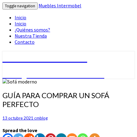
Muebles Intermobel
Toggle navigation
Inicio
Inicio
¿Quiénes somos?
Nuestra Tienda
Contacto
Muebles Intermobel
Tu Blog de Muebles en Valencia
GUÍA
GUÍA PARA COMPRAR UN SOFÁ
PARA
PERFECTO
COMPRAR
UN
SOFÁ
13 octubre 2021
cmblog
PERFECTO
Spread the love