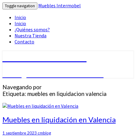
Muebles Intermobel
Toggle navigation
Inicio
Inicio
¿Quiénes somos?
Nuestra Tienda
Contacto
Muebles Intermobel
Tu Blog de Muebles en Valencia
Navegando por
Etiqueta:
muebles en liquidacion valencia
Muebles
Muebles en liquidación en Valencia
en
liquidación
1 septiembre 2023
cmblog
en