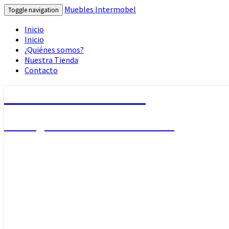
Muebles Intermobel
Toggle navigation
Inicio
Inicio
¿Quiénes somos?
Nuestra Tienda
Contacto
Muebles Intermobel
Tu Blog de Muebles en Valencia