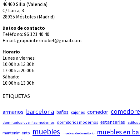
46460 Silla (Valencia)
C/ Larra, 3
28935 Móstoles (Madrid)
Datos de contacto
Teléfono: 96 121 40 40
Email: grupointermobel@gmail.com
Horario
Lunes a viernes:
10:00h a 13:30h
17:00h a 20:00h
Sábado:
10:00h a 13:30h
ETIQUETAS
comedore
barcelona
armarios
comedor
baños
cajones
estanterias
dormitorios modernos
dormitorios juveniles modernos
estilos
muebles
muebles en ba
mantenimiento
muebles de dormitorio