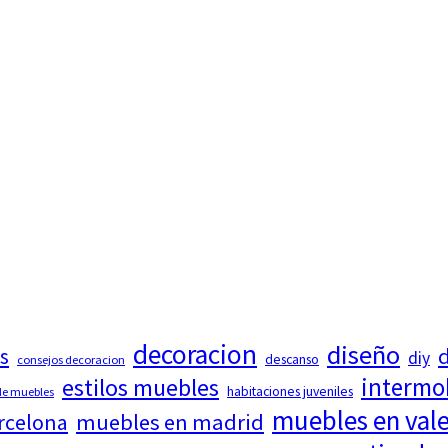
decoracion
diseño
d
s
diy
descanso
consejos decoracion
intermo
estilos muebles
habitaciones juveniles
 de muebles
muebles en val
rcelona
muebles en madrid