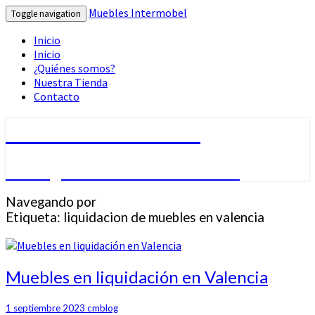
Muebles Intermobel
Toggle navigation
Inicio
Inicio
¿Quiénes somos?
Nuestra Tienda
Contacto
Muebles Intermobel
Tu Blog de Muebles en Valencia
Navegando por
Etiqueta:
liquidacion de muebles en valencia
Muebles
Muebles en liquidación en Valencia
en
liquidación
1 septiembre 2023
cmblog
en