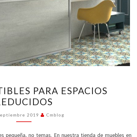
CAMAS
IBLES PARA ESPACIOS
ABATIBLES
REDUCIDOS
PARA
ESPACIOS
Septiembre 2019
Cmblog
REDUCIDOS
os es pequeña, no temas. En nuestra tienda de muebles en