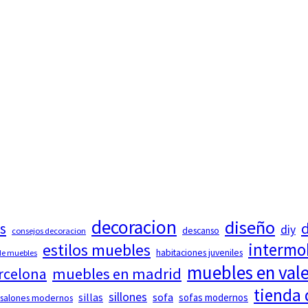
decoracion
diseño
d
s
diy
descanso
consejos decoracion
intermo
estilos muebles
habitaciones juveniles
 de muebles
muebles en val
rcelona
muebles en madrid
tienda
sillones
sillas
sofa
sofas modernos
salones modernos