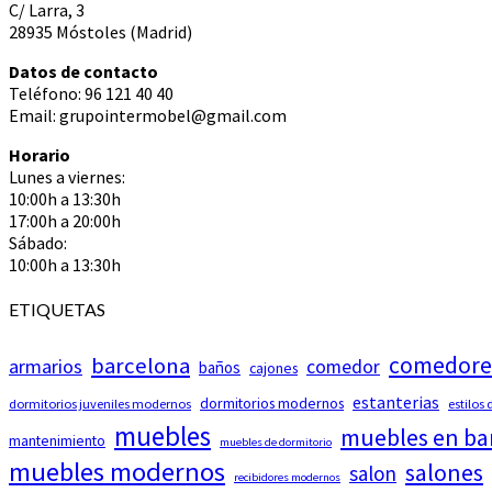
C/ Larra, 3
28935 Móstoles (Madrid)
Datos de contacto
Teléfono: 96 121 40 40
Email: grupointermobel@gmail.com
Horario
Lunes a viernes:
10:00h a 13:30h
17:00h a 20:00h
Sábado:
10:00h a 13:30h
ETIQUETAS
comedore
barcelona
armarios
comedor
baños
cajones
estanterias
dormitorios modernos
dormitorios juveniles modernos
estilos
muebles
muebles en ba
mantenimiento
muebles de dormitorio
muebles modernos
salones
salon
recibidores modernos