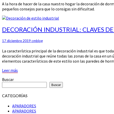
A la hora de hacer de la casa nuestro hogar la decoración de do
pequeños consejos para que lo consigas sin dificultad.
DECORACIÓN
DECORACIÓN INDUSTRIAL: CLAVES DE
INDUSTRIAL:
CLAVES
17 diciembre 2019
cmblog
DEL
ESTILO
La característica principal de la decoración industrial es que to
decoración industrial que reúne todas las zonas de la casa en un 
elementos característicos de este estilo son las paredes de hormig
Leer
Leer más
más
Buscar
Buscar
CATEGORÍAS
APARADORES
APARADORES