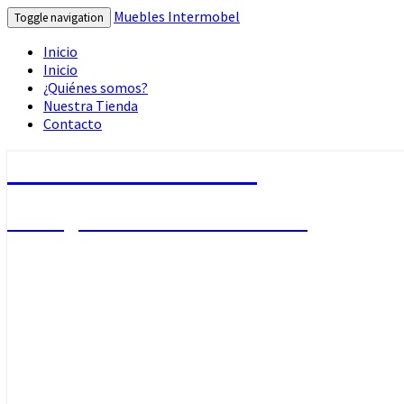
Muebles Intermobel
Toggle navigation
Inicio
Inicio
¿Quiénes somos?
Nuestra Tienda
Contacto
Muebles Intermobel
Tu Blog de Muebles en Valencia