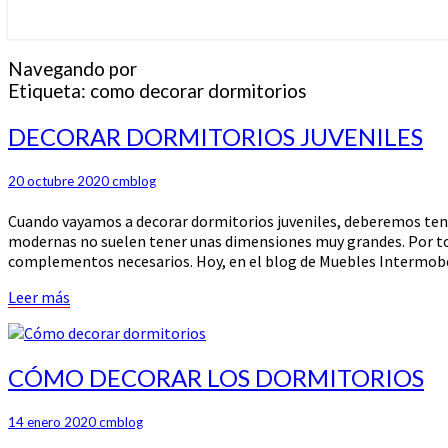
Navegando por
Etiqueta:
como decorar dormitorios
DECORAR
DECORAR DORMITORIOS JUVENILES
DORMITORIOS
JUVENILES
20 octubre 2020
cmblog
Cuando vayamos a decorar dormitorios juveniles, deberemos tener 
modernas no suelen tener unas dimensiones muy grandes. Por tod
complementos necesarios. Hoy, en el blog de Muebles Intermob
Leer
Leer más
más
CÓMO
CÓMO DECORAR LOS DORMITORIOS
DECORAR
LOS
14 enero 2020
cmblog
DORMITORIOS