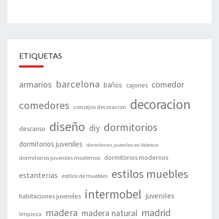
ETIQUETAS
barcelona
armarios
comedor
baños
cajones
decoracion
comedores
consejos decoracion
diseño
dormitorios
diy
descanso
dormitorios juveniles
dormitorios juveniles en Valencia
dormitorios modernos
dormitorios juveniles modernos
estilos muebles
estanterias
estilos de muebles
intermobel
juveniles
habitaciones juveniles
madera
madrid
madera natural
limpieza