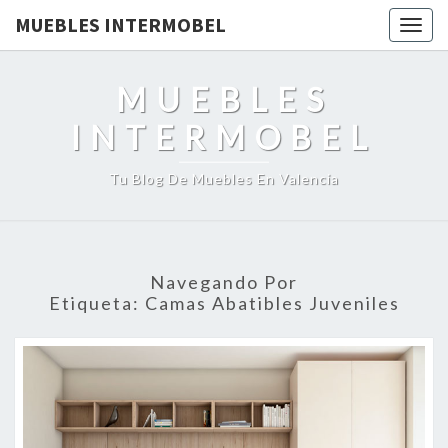
MUEBLES INTERMOBEL
Togg
navig
MUEBLES
INTERMOBEL
Tu Blog De Muebles En Valencia
Navegando Por
Etiqueta:
Camas Abatibles Juveniles