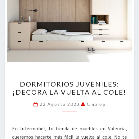
DORMITORIOS
DORMITORIOS JUVENILES:
JUVENILES:
¡DECORA LA VUELTA AL COLE!
¡DECORA
LA
22 Agosto 2023
Cmblog
VUELTA
AL
COLE!
En Intermobel, tu tienda de muebles en Valencia,
queremos hacerte más fácil la vuelta al cole. No te