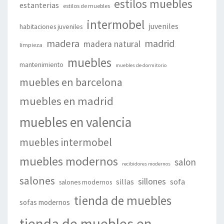
estilos muebles
estanterias
estilos de muebles
intermobel
juveniles
habitaciones juveniles
madera
madrid
madera natural
limpieza
muebles
mantenimiento
muebles de dormitorio
muebles en barcelona
muebles en madrid
muebles en valencia
muebles intermobel
muebles modernos
salon
recibidores modernos
salones
sillones
sillas
sofa
salones modernos
tienda de muebles
sofas modernos
tienda de muebles en