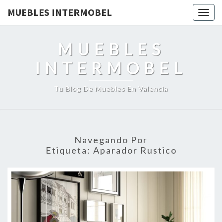
MUEBLES INTERMOBEL
Togg
navig
MUEBLES
INTERMOBEL
Tu Blog De Muebles En Valencia
Navegando Por
Etiqueta:
Aparador Rustico