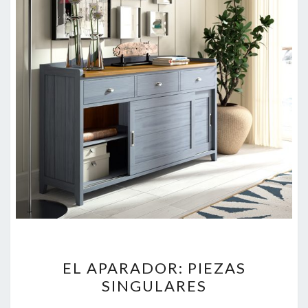
EL
EL APARADOR: PIEZAS
APARADOR:
SINGULARES
PIEZAS