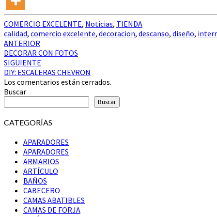
COMERCIO EXCELENTE
,
Noticias
,
TIENDA
calidad
,
comercio excelente
,
decoracion
,
descanso
,
diseño
,
inter
Navegación
ANTERIOR
DECORAR CON FOTOS
de
SIGUIENTE
entradas
DIY: ESCALERAS CHEVRON
Los comentarios están cerrados.
Buscar
Buscar
CATEGORÍAS
APARADORES
APARADORES
ARMARIOS
ARTÍCULO
BAÑOS
CABECERO
CAMAS ABATIBLES
CAMAS DE FORJA