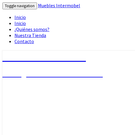
Muebles Intermobel
Toggle navigation
Inicio
Inicio
¿Quiénes somos?
Nuestra Tienda
Contacto
Muebles Intermobel
Tu Blog de Muebles en Valencia