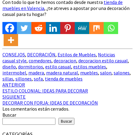
Con todo lo que te hemos contado desde nuestra
tienda de
muebles en Valencia
, ¿te atreves a apostar por una decoración
casual para tu hogar?
CONSEJOS
,
DECORACIÓN
,
Estilos de Muebles
,
Noticias
casual style
,
comedores
,
decoracion
,
decoracion estilo casual
,
diseño
,
dormitorios
,
estilo casual
,
estilos muebles
,
intermobel
,
madera
,
madera natural
,
muebles
,
salon
,
salones
,
sillas
,
sillones
,
sofa
,
tienda de muebles
Navegación
ANTERIOR
ESTILO COLONIAL: IDEAS PARA DECORAR
de
SIGUIENTE
entradas
DECORAR CON FORJA: IDEAS DE DECORACIÓN
Los comentarios están cerrados.
Buscar
Buscar
CATEGORÍAS