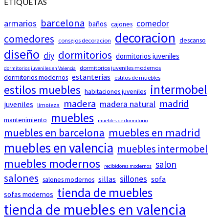
ETIQUETAS
barcelona
armarios
comedor
baños
cajones
decoracion
comedores
descanso
consejos decoracion
diseño
dormitorios
diy
dormitorios juveniles
dormitorios juveniles modernos
dormitorios juveniles en Valencia
estanterias
dormitorios modernos
estilos de muebles
intermobel
estilos muebles
habitaciones juveniles
madera
madrid
madera natural
juveniles
limpieza
muebles
mantenimiento
muebles de dormitorio
muebles en barcelona
muebles en madrid
muebles en valencia
muebles intermobel
muebles modernos
salon
recibidores modernos
salones
sillones
sillas
sofa
salones modernos
tienda de muebles
sofas modernos
tienda de muebles en valencia