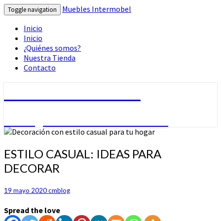
Muebles Intermobel
Toggle navigation
Inicio
Inicio
¿Quiénes somos?
Nuestra Tienda
Contacto
Muebles Intermobel
Tu Blog de Muebles en Valencia
ESTILO
ESTILO CASUAL: IDEAS PARA
CASUAL:
DECORAR
IDEAS
PARA
DECORAR
19 mayo 2020
cmblog
Spread the love