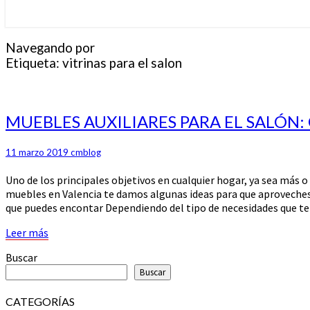
Navegando por
Etiqueta:
vitrinas para el salon
MUEBLES
MUEBLES AUXILIARES PARA EL SALÓN
AUXILIARES
PARA
11 marzo 2019
cmblog
EL
SALÓN:
Uno de los principales objetivos en cualquier hogar, ya sea más 
GANA
muebles en Valencia te damos algunas ideas para que aproveches 
ESPACIO
que puedes encontar Dependiendo del tipo de necesidades que te
PARA
ALMACENAR
Leer
Leer más
más
Buscar
Buscar
CATEGORÍAS