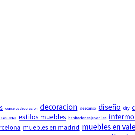
decoracion
diseño
d
s
diy
descanso
consejos decoracion
intermo
estilos muebles
habitaciones juveniles
 de muebles
muebles en val
rcelona
muebles en madrid