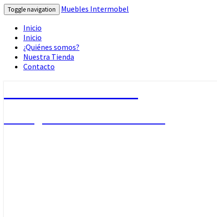
Muebles Intermobel
Toggle navigation
Inicio
Inicio
¿Quiénes somos?
Nuestra Tienda
Contacto
Muebles Intermobel
Tu Blog de Muebles en Valencia