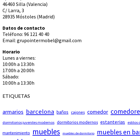
46460 Silla (Valencia)
C/ Larra, 3
28935 Móstoles (Madrid)
Datos de contacto
Teléfono: 96 121 40 40
Email: grupointermobel@gmail.com
Horario
Lunes a viernes:
10:00h a 13:30h
17:00h a 20:00h
Sábado:
10:00h a 13:30h
ETIQUETAS
comedore
barcelona
armarios
comedor
baños
cajones
estanterias
dormitorios modernos
dormitorios juveniles modernos
estilos
muebles
muebles en ba
mantenimiento
muebles de dormitorio