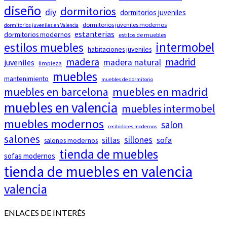
diseño
dormitorios
diy
dormitorios juveniles
dormitorios juveniles modernos
dormitorios juveniles en Valencia
estanterias
dormitorios modernos
estilos de muebles
intermobel
estilos muebles
habitaciones juveniles
madera
madrid
madera natural
juveniles
limpieza
muebles
mantenimiento
muebles de dormitorio
muebles en barcelona
muebles en madrid
muebles en valencia
muebles intermobel
muebles modernos
salon
recibidores modernos
salones
sillones
sillas
sofa
salones modernos
tienda de muebles
sofas modernos
tienda de muebles en valencia
valencia
ENLACES DE INTERÉS