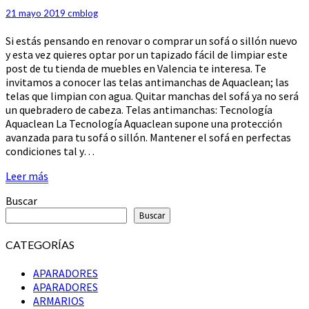
Y
21 mayo 2019
cmblog
SILLONES
Si estás pensando en renovar o comprar un sofá o sillón nuevo
y esta vez quieres optar por un tapizado fácil de limpiar este
post de tu tienda de muebles en Valencia te interesa. Te
invitamos a conocer las telas antimanchas de Aquaclean; las
telas que limpian con agua. Quitar manchas del sofá ya no será
un quebradero de cabeza. Telas antimanchas: Tecnología
Aquaclean La Tecnología Aquaclean supone una protección
avanzada para tu sofá o sillón. Mantener el sofá en perfectas
condiciones tal y…
Leer
Leer más
más
Buscar
Buscar
CATEGORÍAS
APARADORES
APARADORES
ARMARIOS