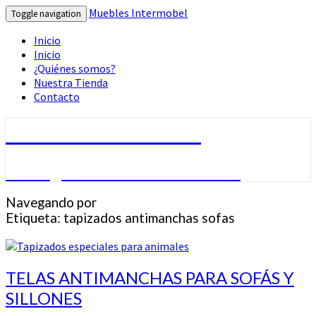
Muebles Intermobel
Toggle navigation
Inicio
Inicio
¿Quiénes somos?
Nuestra Tienda
Contacto
Muebles Intermobel
Tu Blog de Muebles en Valencia
Navegando por
Etiqueta:
tapizados antimanchas sofas
TELAS
TELAS ANTIMANCHAS PARA SOFÁS Y
ANTIMANCHAS
SILLONES
PARA
SOFÁS