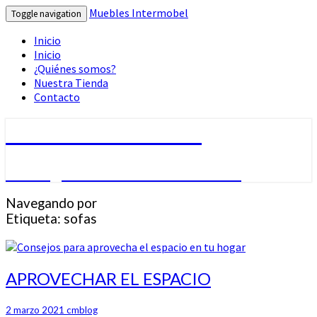
Muebles Intermobel
Toggle navigation
Inicio
Inicio
¿Quiénes somos?
Nuestra Tienda
Contacto
Muebles Intermobel
Tu Blog de Muebles en Valencia
Navegando por
Etiqueta:
sofas
APROVECHAR
APROVECHAR EL ESPACIO
EL
ESPACIO
2 marzo 2021
cmblog