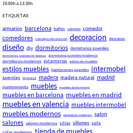
10:00h a 13:30h
ETIQUETAS
barcelona
armarios
comedor
baños
cajones
decoracion
comedores
descanso
consejos decoracion
diseño
dormitorios
diy
dormitorios juveniles
dormitorios juveniles modernos
dormitorios juveniles en Valencia
estanterias
dormitorios modernos
estilos de muebles
intermobel
estilos muebles
habitaciones juveniles
madera
madrid
madera natural
juveniles
limpieza
muebles
mantenimiento
muebles de dormitorio
muebles en barcelona
muebles en madrid
muebles en valencia
muebles intermobel
muebles modernos
salon
recibidores modernos
salones
sillones
sillas
sofa
salones modernos
tienda de muebles
sofas modernos