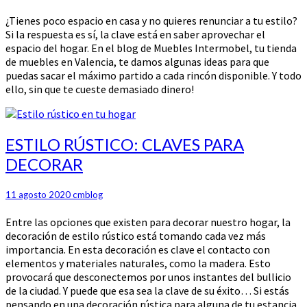
¿Tienes poco espacio en casa y no quieres renunciar a tu estilo?
Si la respuesta es sí, la clave está en saber aprovechar el
espacio del hogar. En el blog de Muebles Intermobel, tu tienda
de muebles en Valencia, te damos algunas ideas para que
puedas sacar el máximo partido a cada rincón disponible. Y todo
ello, sin que te cueste demasiado dinero!
ESTILO
ESTILO RÚSTICO: CLAVES PARA
RÚSTICO:
DECORAR
CLAVES
PARA
DECORAR
11 agosto 2020
cmblog
Entre las opciones que existen para decorar nuestro hogar, la
decoración de estilo rústico está tomando cada vez más
importancia. En esta decoración es clave el contacto con
elementos y materiales naturales, como la madera. Esto
provocará que desconectemos por unos instantes del bullicio
de la ciudad. Y puede que esa sea la clave de su éxito… Si estás
pensando en una decoración rústica para alguna de tu estancia