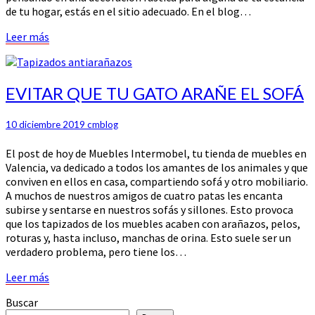
de tu hogar, estás en el sitio adecuado. En el blog…
Leer
Leer más
más
EVITAR
EVITAR QUE TU GATO ARAÑE EL SOFÁ
QUE
TU
10 diciembre 2019
cmblog
GATO
ARAÑE
El post de hoy de Muebles Intermobel, tu tienda de muebles en
EL
Valencia, va dedicado a todos los amantes de los animales y que
SOFÁ
conviven en ellos en casa, compartiendo sofá y otro mobiliario.
A muchos de nuestros amigos de cuatro patas les encanta
subirse y sentarse en nuestros sofás y sillones. Esto provoca
que los tapizados de los muebles acaben con arañazos, pelos,
roturas y, hasta incluso, manchas de orina. Esto suele ser un
verdadero problema, pero tiene los…
Leer
Leer más
más
Buscar