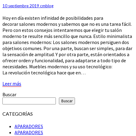
UNA
10 septiembre 2019
cmblog
DECORACIÓN
Hoy en día existen infinidad de posibilidades para
PERFECTA
decorar salones modernos y sabemos que no es una tarea fácil.
Pero con estos consejos intentaremos que elegir tu salón
moderno te resulte más sencillo que nunca. Estilo minimalista
para salones modernos: Los salones modernos persiguen dos
objetivos comunes. Por una parte, buscan ser simples, para dar
la sensación de amplitud. Y por otra parte, están orientados a
ofrecer orden y funcionalidad, para adaptarse a todo tipo de
necesidades. Muebles modernos y su uso tecnológico:
La revolución tecnológica hace que en…
Leer
Leer más
más
Buscar
Buscar
CATEGORÍAS
APARADORES
APARADORES