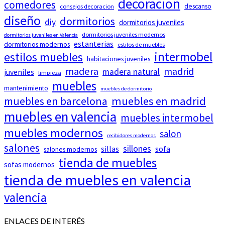
decoracion
comedores
descanso
consejos decoracion
diseño
dormitorios
diy
dormitorios juveniles
dormitorios juveniles modernos
dormitorios juveniles en Valencia
estanterias
dormitorios modernos
estilos de muebles
intermobel
estilos muebles
habitaciones juveniles
madera
madrid
madera natural
juveniles
limpieza
muebles
mantenimiento
muebles de dormitorio
muebles en barcelona
muebles en madrid
muebles en valencia
muebles intermobel
muebles modernos
salon
recibidores modernos
salones
sillones
sillas
sofa
salones modernos
tienda de muebles
sofas modernos
tienda de muebles en valencia
valencia
ENLACES DE INTERÉS