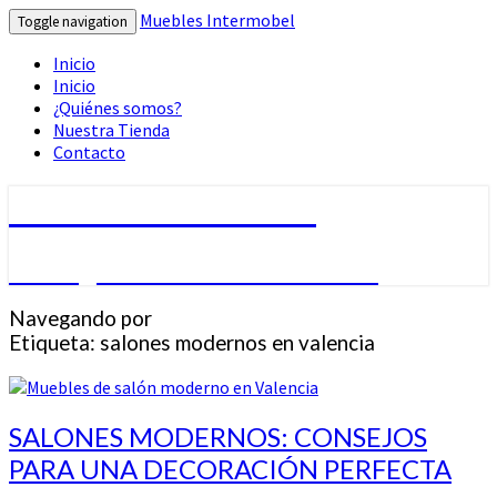
Muebles Intermobel
Toggle navigation
Inicio
Inicio
¿Quiénes somos?
Nuestra Tienda
Contacto
Muebles Intermobel
Tu Blog de Muebles en Valencia
Navegando por
Etiqueta:
salones modernos en valencia
SALONES
SALONES MODERNOS: CONSEJOS
MODERNOS:
PARA UNA DECORACIÓN PERFECTA
CONSEJOS
PARA