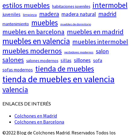
intermobel
estilos muebles
habitaciones juveniles
madera
madrid
madera natural
juveniles
limpieza
muebles
mantenimiento
muebles de dormitorio
muebles en barcelona
muebles en madrid
muebles en valencia
muebles intermobel
muebles modernos
salon
recibidores modernos
salones
sillones
sillas
sofa
salones modernos
tienda de muebles
sofas modernos
tienda de muebles en valencia
valencia
ENLACES DE INTERÉS
Colchones en Madrid
Colchones en Barcelona
©2022 Blog de Colchones Madrid. Reservados Todos los