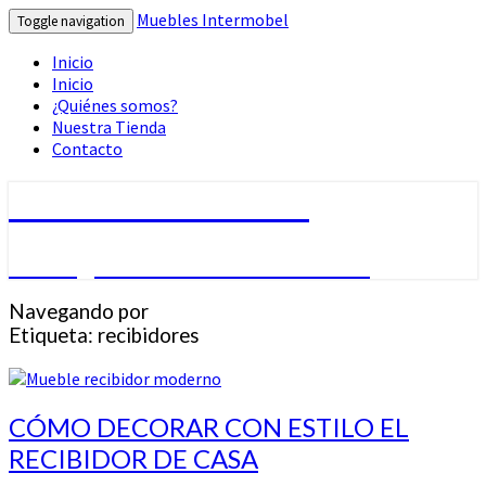
Muebles Intermobel
Toggle navigation
Inicio
Inicio
¿Quiénes somos?
Nuestra Tienda
Contacto
Muebles Intermobel
Tu Blog de Muebles en Valencia
Navegando por
Etiqueta:
recibidores
CÓMO
CÓMO DECORAR CON ESTILO EL
DECORAR
RECIBIDOR DE CASA
CON
ESTILO