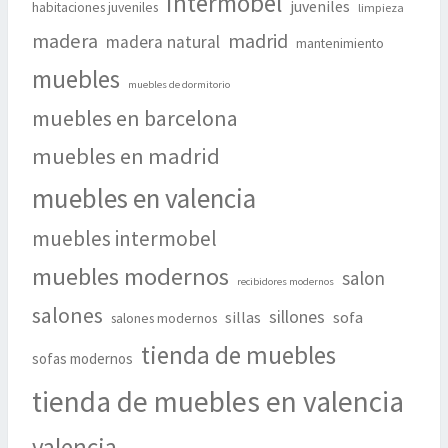
intermobel
juveniles
habitaciones juveniles
limpieza
madera
madrid
madera natural
mantenimiento
muebles
muebles de dormitorio
muebles en barcelona
muebles en madrid
muebles en valencia
muebles intermobel
muebles modernos
salon
recibidores modernos
salones
sillones
sillas
sofa
salones modernos
tienda de muebles
sofas modernos
tienda de muebles en valencia
valencia