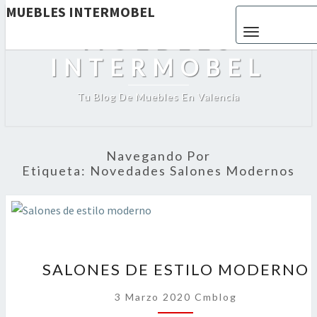
MUEBLES INTERMOBEL
Toggle navigat
MUEBLES
INTERMOBEL
Tu Blog De Muebles En Valencia
Navegando Por
Etiqueta:
Novedades Salones Modernos
SALONES
SALONES DE ESTILO MODERNO
DE
ESTILO
3 Marzo 2020
Cmblog
MODERNO