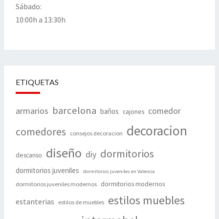
Sábado:
10:00h a 13:30h
ETIQUETAS
barcelona
armarios
comedor
baños
cajones
decoracion
comedores
consejos decoracion
diseño
dormitorios
diy
descanso
dormitorios juveniles
dormitorios juveniles en Valencia
dormitorios modernos
dormitorios juveniles modernos
estilos muebles
estanterias
estilos de muebles