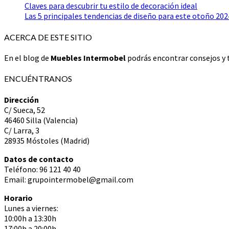
Claves para descubrir tu estilo de decoración ideal
Las 5 principales tendencias de diseño para este otoño 202
ACERCA DE ESTE SITIO
En el blog de
Muebles Intermobel
podrás encontrar consejos y t
ENCUÉNTRANOS
Dirección
C/ Sueca, 52
46460 Silla (Valencia)
C/ Larra, 3
28935 Móstoles (Madrid)
Datos de contacto
Teléfono: 96 121 40 40
Email: grupointermobel@gmail.com
Horario
Lunes a viernes:
10:00h a 13:30h
17:00h a 20:00h