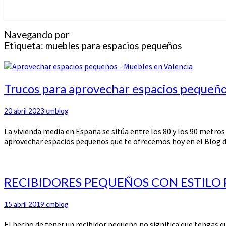
Navegando por
Etiqueta:
muebles para espacios pequeños
Trucos
Trucos para aprovechar espacios pequeñ
para
aprovechar
20 abril 2023
cmblog
espacios
pequeños
La vivienda media en España se sitúa entre los 80 y los 90 metro
aprovechar espacios pequeños que te ofrecemos hoy en el Blog 
RECIBIDORES
RECIBIDORES PEQUEÑOS CON ESTILO
PEQUEÑOS
CON
15 abril 2019
cmblog
ESTILO
PROPIO
El hecho de tener un recibidor pequeño no significa que tengas 