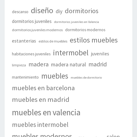
diseño
dormitorios
diy
descanso
dormitorios juveniles
dormitorios juveniles en Valencia
dormitorios modernos
dormitorios juveniles modernos
estilos muebles
estanterias
estilos de muebles
intermobel
juveniles
habitaciones juveniles
madera
madrid
madera natural
limpieza
muebles
mantenimiento
muebles de dormitorio
muebles en barcelona
muebles en madrid
muebles en valencia
muebles intermobel
muebles modernos
salon