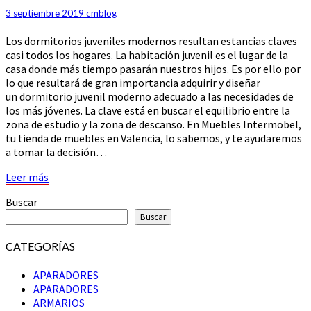
TU
3 septiembre 2019
cmblog
MEDIDA
Los dormitorios juveniles modernos resultan estancias claves
casi todos los hogares. La habitación juvenil es el lugar de la
casa donde más tiempo pasarán nuestros hijos. Es por ello por
lo que resultará de gran importancia adquirir y diseñar
un dormitorio juvenil moderno adecuado a las necesidades de
los más jóvenes. La clave está en buscar el equilibrio entre la
zona de estudio y la zona de descanso. En Muebles Intermobel,
tu tienda de muebles en Valencia, lo sabemos, y te ayudaremos
a tomar la decisión…
Leer
Leer más
más
Buscar
Buscar
CATEGORÍAS
APARADORES
APARADORES
ARMARIOS