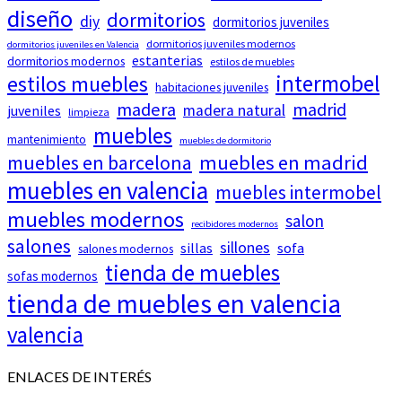
diseño
dormitorios
diy
dormitorios juveniles
dormitorios juveniles modernos
dormitorios juveniles en Valencia
estanterias
dormitorios modernos
estilos de muebles
intermobel
estilos muebles
habitaciones juveniles
madera
madrid
madera natural
juveniles
limpieza
muebles
mantenimiento
muebles de dormitorio
muebles en barcelona
muebles en madrid
muebles en valencia
muebles intermobel
muebles modernos
salon
recibidores modernos
salones
sillones
sillas
sofa
salones modernos
tienda de muebles
sofas modernos
tienda de muebles en valencia
valencia
ENLACES DE INTERÉS