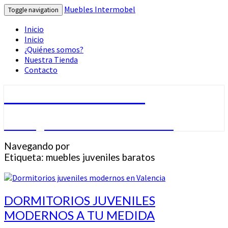
Muebles Intermobel
Toggle navigation
Inicio
Inicio
¿Quiénes somos?
Nuestra Tienda
Contacto
Muebles Intermobel
Tu Blog de Muebles en Valencia
Navegando por
Etiqueta:
muebles juveniles baratos
DORMITORIOS
DORMITORIOS JUVENILES
JUVENILES
MODERNOS A TU MEDIDA
MODERNOS
A