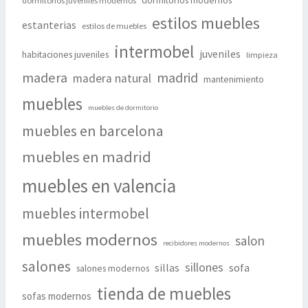
dormitorios modernos
dormitorios juveniles modernos
estilos muebles
estanterias
estilos de muebles
intermobel
juveniles
habitaciones juveniles
limpieza
madera
madrid
madera natural
mantenimiento
muebles
muebles de dormitorio
muebles en barcelona
muebles en madrid
muebles en valencia
muebles intermobel
muebles modernos
salon
recibidores modernos
salones
sillones
sillas
sofa
salones modernos
tienda de muebles
sofas modernos