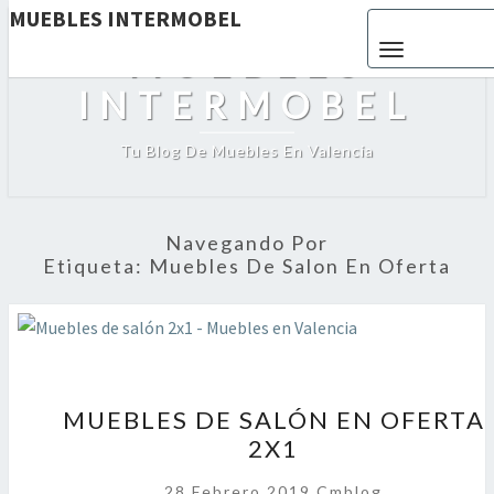
MUEBLES INTERMOBEL
Toggle navigat
MUEBLES
INTERMOBEL
Tu Blog De Muebles En Valencia
Navegando Por
Etiqueta:
Muebles De Salon En Oferta
MUEBLES
MUEBLES DE SALÓN EN OFERTA
DE
2X1
SALÓN
EN
28 Febrero 2019
Cmblog