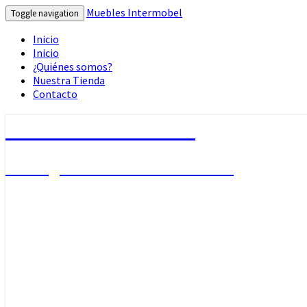
Muebles Intermobel
Toggle navigation
Inicio
Inicio
¿Quiénes somos?
Nuestra Tienda
Contacto
Muebles Intermobel
Tu Blog de Muebles en Valencia