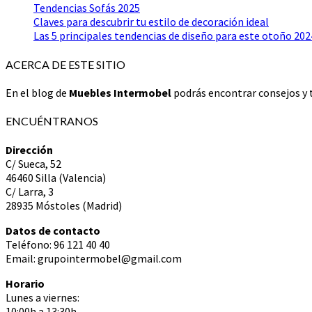
Tendencias Sofás 2025
Claves para descubrir tu estilo de decoración ideal
Las 5 principales tendencias de diseño para este otoño 202
ACERCA DE ESTE SITIO
En el blog de
Muebles Intermobel
podrás encontrar consejos y t
ENCUÉNTRANOS
Dirección
C/ Sueca, 52
46460 Silla (Valencia)
C/ Larra, 3
28935 Móstoles (Madrid)
Datos de contacto
Teléfono: 96 121 40 40
Email: grupointermobel@gmail.com
Horario
Lunes a viernes:
10:00h a 13:30h