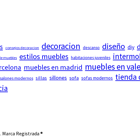
decoracion
diseño
d
s
diy
descanso
consejos decoracion
intermo
estilos muebles
habitaciones juveniles
 de muebles
muebles en val
rcelona
muebles en madrid
tienda
sillones
sillas
sofa
sofas modernos
salones modernos
cia
. Marca Registrada ®