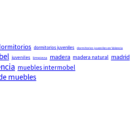
ormitorios
dormitorios juveniles
dormitorios juveniles en Valencia
bel
madera
madrid
madera natural
juveniles
limpieza
encia
muebles intermobel
 de muebles