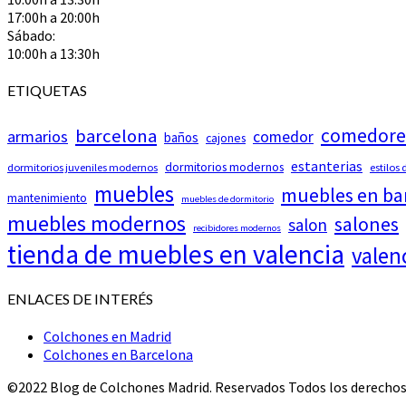
17:00h a 20:00h
Sábado:
10:00h a 13:30h
ETIQUETAS
comedore
barcelona
armarios
comedor
baños
cajones
estanterias
dormitorios modernos
dormitorios juveniles modernos
estilos
muebles
muebles en ba
mantenimiento
muebles de dormitorio
muebles modernos
salones
salon
recibidores modernos
tienda de muebles en valencia
valen
ENLACES DE INTERÉS
Colchones en Madrid
Colchones en Barcelona
©2022 Blog de Colchones Madrid. Reservados Todos los derechos