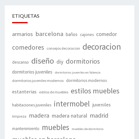
ETIQUETAS
barcelona
armarios
comedor
baños
cajones
decoracion
comedores
consejos decoracion
diseño
dormitorios
diy
descanso
dormitorios juveniles
dormitorios juveniles en Valencia
dormitorios modernos
dormitorios juveniles modernos
estilos muebles
estanterias
estilos de muebles
intermobel
juveniles
habitaciones juveniles
madera
madrid
madera natural
limpieza
muebles
mantenimiento
muebles de dormitorio