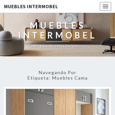
MUEBLES INTERMOBEL
Togg
navig
MUEBLES
INTERMOBEL
Tu Blog De Muebles En Valencia
Navegando Por
Etiqueta:
Muebles Cama