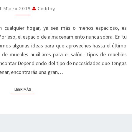
EL
1 Marzo 2019
Cmblog
SALÓN:
GANA
en cualquier hogar, ya sea más o menos espacioso, es
ESPACIO
 Por eso, el espacio de almacenamiento nunca sobra. En tu
PARA
amos algunas ideas para que aproveches hasta el último
ALMACENAR
 de muebles auxiliares para el salón. Tipos de muebles
 encontar Dependiendo del tipo de necesidades que tengas
cenar, encontrarás una gran…
LEER MÁS
LEER MÁS