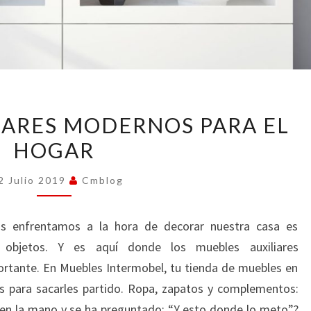
MUEBLES
IARES MODERNOS PARA EL
AUXILIARES
HOGAR
MODERNOS
PARA
2 Julio 2019
Cmblog
EL
HOGAR
os enfrentamos a la hora de decorar nuestra casa es
 objetos. Y es aquí donde los muebles auxiliares
rtante. En Muebles Intermobel, tu tienda de muebles en
s para sacarles partido. Ropa, zapatos y complementos:
 en la mano y se ha preguntado: “Y esto donde lo meto”?