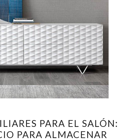
MUEBLES
LIARES PARA EL SALÓN:
AUXILIARES
CIO PARA ALMACENAR
PARA