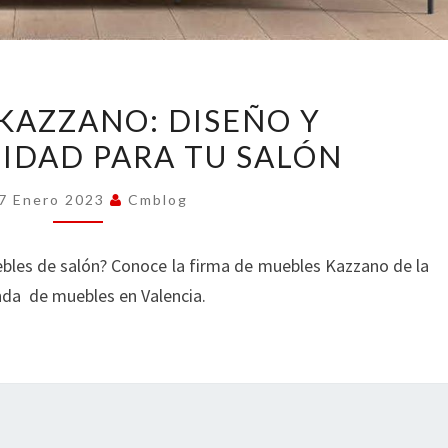
MUEBLES
KAZZANO: DISEÑO Y
KAZZANO:
IDAD PARA TU SALÓN
DISEÑO
Y
7 Enero 2023
Cmblog
FUNCIONALIDAD
PARA
bles de salón? Conoce la firma de muebles Kazzano de la
TU
nda de muebles en Valencia.
SALÓN