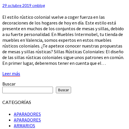
PARA
29 octubre 2019
cmblog
SALÓN
El estilo rústico colonial vuelve a coger fuerza en las
decoraciones de los hogares de hoy en día. Este estilo está
presente en muchos de los conjuntos de mesas y sillas, debido
a su fuerte personalidad. En Muebles Intermobel, tu tienda de
muebles en Valencia, somos expertos en estos muebles
rústicos coloniales. ¿Te apetece conocer nuestras propuestas
de mesas y sillas rústicas? Sillas Rústicas Coloniales: El diseño
de las sillas rústicas coloniales sigue unos patrones en común.
En primer lugar, deberemos tener en cuenta que el…
Leer
Leer más
más
Buscar
Buscar
CATEGORÍAS
APARADORES
APARADORES
ARMARIOS