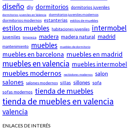
diseño
dormitorios
diy
dormitorios juveniles
dormitorios juveniles modernos
dormitorios juveniles en Valencia
estanterias
dormitorios modernos
estilos de muebles
intermobel
estilos muebles
habitaciones juveniles
madera
madrid
madera natural
juveniles
limpieza
muebles
mantenimiento
muebles de dormitorio
muebles en barcelona
muebles en madrid
muebles en valencia
muebles intermobel
muebles modernos
salon
recibidores modernos
salones
sillones
sillas
sofa
salones modernos
tienda de muebles
sofas modernos
tienda de muebles en valencia
valencia
ENLACES DE INTERÉS