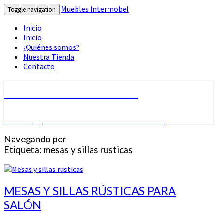
Muebles Intermobel
Toggle navigation
Inicio
Inicio
¿Quiénes somos?
Nuestra Tienda
Contacto
Muebles Intermobel
Tu Blog de Muebles en Valencia
Navegando por
Etiqueta:
mesas y sillas rusticas
MESAS
MESAS Y SILLAS RÚSTICAS PARA
Y
SALÓN
SILLAS
RÚSTICAS