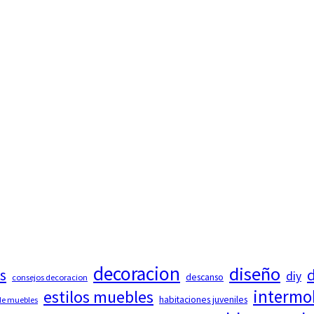
decoracion
diseño
d
s
diy
descanso
consejos decoracion
intermo
estilos muebles
habitaciones juveniles
 de muebles