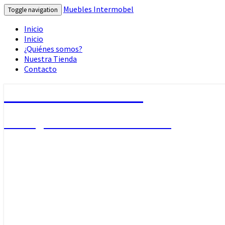
Muebles Intermobel
Toggle navigation
Inicio
Inicio
¿Quiénes somos?
Nuestra Tienda
Contacto
Muebles Intermobel
Tu Blog de Muebles en Valencia