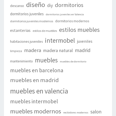
diseño
dormitorios
diy
descanso
dormitorios juveniles
dormitorios juveniles en Valencia
dormitorios modernos
dormitorios juveniles modernos
estilos muebles
estanterias
estilos de muebles
intermobel
juveniles
habitaciones juveniles
madera
madrid
madera natural
limpieza
muebles
mantenimiento
muebles de dormitorio
muebles en barcelona
muebles en madrid
muebles en valencia
muebles intermobel
muebles modernos
salon
recibidores modernos