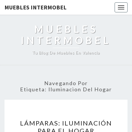
MUEBLES INTERMOBEL
Togg
navig
MUEBLES
INTERMOBEL
Tu Blog De Muebles En Valencia
Navegando Por
Etiqueta:
Iluminacion Del Hogar
LÁMPARAS:
LÁMPARAS: ILUMINACIÓN
ILUMINACIÓN
PARA EL HOGAR