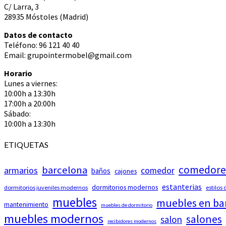
C/ Larra, 3
28935 Móstoles (Madrid)
Datos de contacto
Teléfono: 96 121 40 40
Email: grupointermobel@gmail.com
Horario
Lunes a viernes:
10:00h a 13:30h
17:00h a 20:00h
Sábado:
10:00h a 13:30h
ETIQUETAS
comedore
barcelona
armarios
comedor
baños
cajones
estanterias
dormitorios modernos
dormitorios juveniles modernos
estilos
muebles
muebles en ba
mantenimiento
muebles de dormitorio
muebles modernos
salones
salon
recibidores modernos