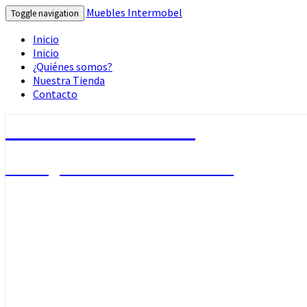
Muebles Intermobel
Toggle navigation
Inicio
Inicio
¿Quiénes somos?
Nuestra Tienda
Contacto
Muebles Intermobel
Tu Blog de Muebles en Valencia