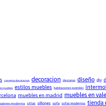
decoracion
diseño
d
s
diy
descanso
consejos decoracion
intermo
estilos muebles
habitaciones juveniles
 de muebles
muebles en val
rcelona
muebles en madrid
tienda
sillones
sillas
sofa
sofas modernos
salones modernos