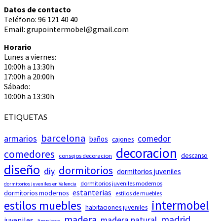
Datos de contacto
Teléfono: 96 121 40 40
Email: grupointermobel@gmail.com
Horario
Lunes a viernes:
10:00h a 13:30h
17:00h a 20:00h
Sábado:
10:00h a 13:30h
ETIQUETAS
barcelona
armarios
comedor
baños
cajones
decoracion
comedores
descanso
consejos decoracion
diseño
dormitorios
diy
dormitorios juveniles
dormitorios juveniles modernos
dormitorios juveniles en Valencia
estanterias
dormitorios modernos
estilos de muebles
intermobel
estilos muebles
habitaciones juveniles
madera
madrid
madera natural
juveniles
limpieza