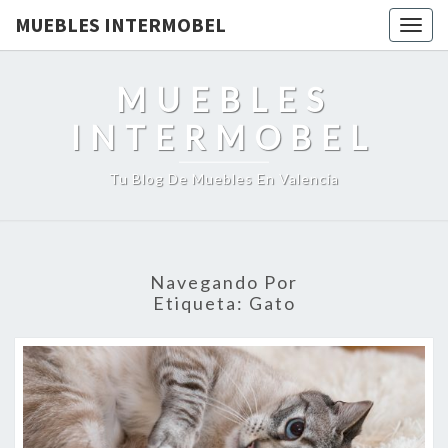
MUEBLES INTERMOBEL
Togg
navig
MUEBLES
INTERMOBEL
Tu Blog De Muebles En Valencia
Navegando Por
Etiqueta:
Gato