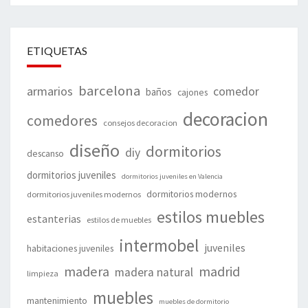
ETIQUETAS
barcelona
armarios
comedor
baños
cajones
decoracion
comedores
consejos decoracion
diseño
dormitorios
diy
descanso
dormitorios juveniles
dormitorios juveniles en Valencia
dormitorios modernos
dormitorios juveniles modernos
estilos muebles
estanterias
estilos de muebles
intermobel
juveniles
habitaciones juveniles
madera
madrid
madera natural
limpieza
muebles
mantenimiento
muebles de dormitorio