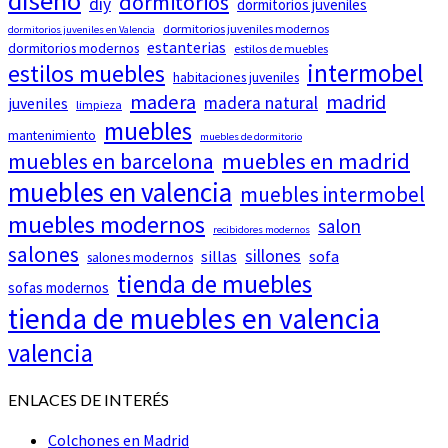
diseño
dormitorios
diy
dormitorios juveniles
dormitorios juveniles modernos
dormitorios juveniles en Valencia
estanterias
dormitorios modernos
estilos de muebles
intermobel
estilos muebles
habitaciones juveniles
madera
madrid
madera natural
juveniles
limpieza
muebles
mantenimiento
muebles de dormitorio
muebles en barcelona
muebles en madrid
muebles en valencia
muebles intermobel
muebles modernos
salon
recibidores modernos
salones
sillones
sillas
sofa
salones modernos
tienda de muebles
sofas modernos
tienda de muebles en valencia
valencia
ENLACES DE INTERÉS
Colchones en Madrid