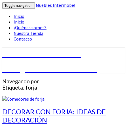
Muebles Intermobel
Toggle navigation
Inicio
Inicio
¿Quiénes somos?
Nuestra Tienda
Contacto
Muebles Intermobel
Tu Blog de Muebles en Valencia
Navegando por
Etiqueta:
forja
DECORAR
DECORAR CON FORJA: IDEAS DE
CON
DECORACIÓN
FORJA:
IDEAS