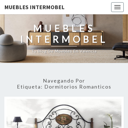
MUEBLES INTERMOBEL
Togg
navig
MUEBLES
INTERMOBEL
Tu Blog De Muebles En Valencia
Navegando Por
Etiqueta:
Dormitorios Romanticos