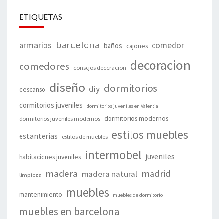
ETIQUETAS
barcelona
armarios
comedor
baños
cajones
decoracion
comedores
consejos decoracion
diseño
dormitorios
diy
descanso
dormitorios juveniles
dormitorios juveniles en Valencia
dormitorios modernos
dormitorios juveniles modernos
estilos muebles
estanterias
estilos de muebles
intermobel
juveniles
habitaciones juveniles
madera
madrid
madera natural
limpieza
muebles
mantenimiento
muebles de dormitorio
muebles en barcelona