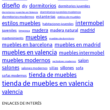
diseño
dormitorios
diy
dormitorios juveniles
dormitorios juveniles modernos
dormitorios juveniles en Valencia
estanterias
dormitorios modernos
estilos de muebles
intermobel
estilos muebles
habitaciones juveniles
madera
madrid
madera natural
juveniles
limpieza
muebles
mantenimiento
muebles de dormitorio
muebles en barcelona
muebles en madrid
muebles en valencia
muebles intermobel
muebles modernos
salon
recibidores modernos
salones
sillones
sillas
sofa
salones modernos
tienda de muebles
sofas modernos
tienda de muebles en valencia
valencia
ENLACES DE INTERÉS