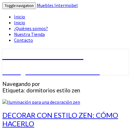
Muebles Intermobel
Toggle navigation
Inicio
Inicio
¿Quiénes somos?
Nuestra Tienda
Contacto
Muebles Intermobel
Tu Blog de Muebles en Valencia
Navegando por
Etiqueta:
dormitorios estilo zen
DECORAR
DECORAR CON ESTILO ZEN: CÓMO
CON
HACERLO
ESTILO
ZEN: