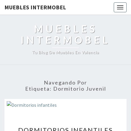
MUEBLES INTERMOBEL
Togg
navig
MUEBLES
INTERMOBEL
Tu Blog De Muebles En Valencia
Navegando Por
Etiqueta:
Dormitorio Juvenil
DORMITORIOS
DORMITORIOS INFANTILES