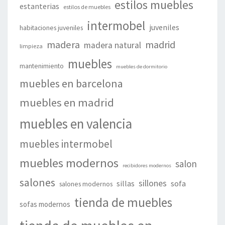
estilos muebles
estanterias
estilos de muebles
intermobel
juveniles
habitaciones juveniles
madera
madrid
madera natural
limpieza
muebles
mantenimiento
muebles de dormitorio
muebles en barcelona
muebles en madrid
muebles en valencia
muebles intermobel
muebles modernos
salon
recibidores modernos
salones
sillones
sillas
sofa
salones modernos
tienda de muebles
sofas modernos