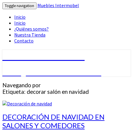
Muebles Intermobel
Toggle navigation
Inicio
Inicio
¿Quiénes somos?
Nuestra Tienda
Contacto
Muebles Intermobel
Tu Blog de Muebles en Valencia
Navegando por
Etiqueta:
decorar salón en navidad
DECORACIÓN
DECORACIÓN DE NAVIDAD EN
DE
SALONES Y COMEDORES
NAVIDAD
EN