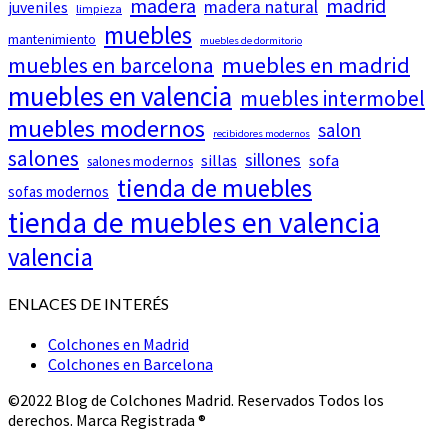
madera
madrid
madera natural
juveniles
limpieza
muebles
mantenimiento
muebles de dormitorio
muebles en barcelona
muebles en madrid
muebles en valencia
muebles intermobel
muebles modernos
salon
recibidores modernos
salones
sillones
sillas
sofa
salones modernos
tienda de muebles
sofas modernos
tienda de muebles en valencia
valencia
ENLACES DE INTERÉS
Colchones en Madrid
Colchones en Barcelona
©2022 Blog de Colchones Madrid. Reservados Todos los
derechos. Marca Registrada ®