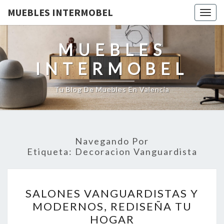
MUEBLES INTERMOBEL
Togg
navig
MUEBLES
INTERMOBEL
Tu Blog De Muebles En Valencia
Navegando Por
Etiqueta:
Decoracion Vanguardista
SALONES
SALONES VANGUARDISTAS Y
VANGUARDISTAS
MODERNOS, REDISEÑA TU
Y
HOGAR
MODERNOS,