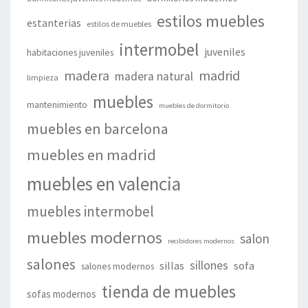
estilos muebles
estanterias
estilos de muebles
intermobel
juveniles
habitaciones juveniles
madera
madrid
madera natural
limpieza
muebles
mantenimiento
muebles de dormitorio
muebles en barcelona
muebles en madrid
muebles en valencia
muebles intermobel
muebles modernos
salon
recibidores modernos
salones
sillones
sillas
sofa
salones modernos
tienda de muebles
sofas modernos