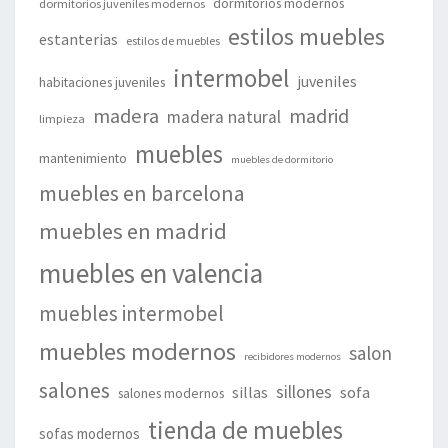
dormitorios modernos
dormitorios juveniles modernos
estilos muebles
estanterias
estilos de muebles
intermobel
juveniles
habitaciones juveniles
madera
madrid
madera natural
limpieza
muebles
mantenimiento
muebles de dormitorio
muebles en barcelona
muebles en madrid
muebles en valencia
muebles intermobel
muebles modernos
salon
recibidores modernos
salones
sillones
sillas
sofa
salones modernos
tienda de muebles
sofas modernos