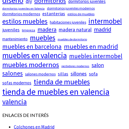
diseño
dormitorios
diy
dormitorios juveniles
dormitorios juveniles modernos
dormitorios juveniles en Valencia
estanterias
dormitorios modernos
estilos de muebles
intermobel
estilos muebles
habitaciones juveniles
madera
madrid
madera natural
juveniles
limpieza
muebles
mantenimiento
muebles de dormitorio
muebles en barcelona
muebles en madrid
muebles en valencia
muebles intermobel
muebles modernos
salon
recibidores modernos
salones
sillones
sillas
sofa
salones modernos
tienda de muebles
sofas modernos
tienda de muebles en valencia
valencia
ENLACES DE INTERÉS
Colchones en Madrid