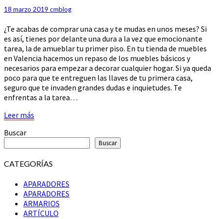
TU
18 marzo 2019
cmblog
PRIMER
¿Te acabas de comprar una casa y te mudas en unos meses? Si
PISO
es así, tienes por delante una dura a la vez que emocionante
tarea, la de amueblar tu primer piso. En tu tienda de muebles
en Valencia hacemos un repaso de los muebles básicos y
necesarios para empezar a decorar cualquier hogar. Si ya queda
poco para que te entreguen las llaves de tu primera casa,
seguro que te invaden grandes dudas e inquietudes. Te
enfrentas a la tarea…
Leer
Leer más
más
Buscar
Buscar
CATEGORÍAS
APARADORES
APARADORES
ARMARIOS
ARTÍCULO