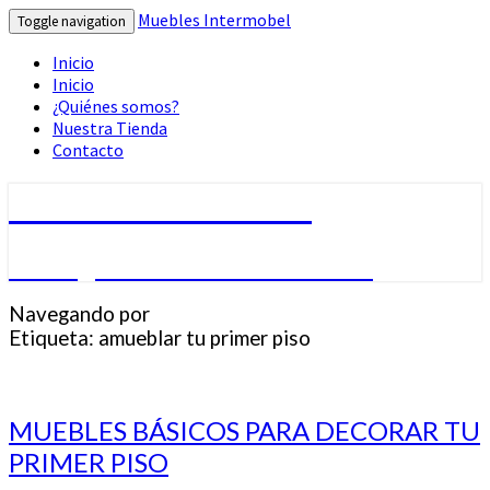
Muebles Intermobel
Toggle navigation
Inicio
Inicio
¿Quiénes somos?
Nuestra Tienda
Contacto
Muebles Intermobel
Tu Blog de Muebles en Valencia
Navegando por
Etiqueta:
amueblar tu primer piso
MUEBLES
MUEBLES BÁSICOS PARA DECORAR TU
BÁSICOS
PRIMER PISO
PARA
DECORAR