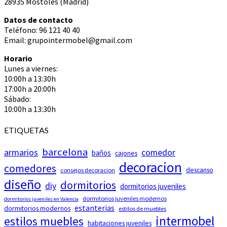
28935 Móstoles (Madrid)
Datos de contacto
Teléfono: 96 121 40 40
Email: grupointermobel@gmail.com
Horario
Lunes a viernes:
10:00h a 13:30h
17:00h a 20:00h
Sábado:
10:00h a 13:30h
ETIQUETAS
barcelona
armarios
comedor
baños
cajones
decoracion
comedores
descanso
consejos decoracion
diseño
dormitorios
diy
dormitorios juveniles
dormitorios juveniles modernos
dormitorios juveniles en Valencia
estanterias
dormitorios modernos
estilos de muebles
intermobel
estilos muebles
habitaciones juveniles