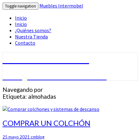
Muebles Intermobel
Toggle navigation
Inicio
Inicio
¿Quiénes somos?
Nuestra Tienda
Contacto
Muebles Intermobel
Tu Blog de Muebles en Valencia
Navegando por
Etiqueta:
almohadas
COMPRAR
COMPRAR UN COLCHÓN
UN
COLCHÓN
25 mayo 2021
cmblog