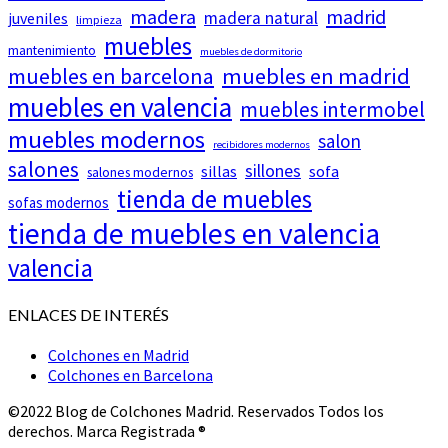
madera
madrid
madera natural
juveniles
limpieza
muebles
mantenimiento
muebles de dormitorio
muebles en barcelona
muebles en madrid
muebles en valencia
muebles intermobel
muebles modernos
salon
recibidores modernos
salones
sillones
sillas
sofa
salones modernos
tienda de muebles
sofas modernos
tienda de muebles en valencia
valencia
ENLACES DE INTERÉS
Colchones en Madrid
Colchones en Barcelona
©2022 Blog de Colchones Madrid. Reservados Todos los
derechos. Marca Registrada ®