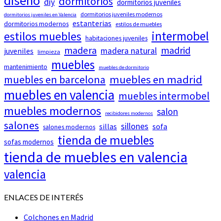
diseño
dormitorios
diy
dormitorios juveniles
dormitorios juveniles modernos
dormitorios juveniles en Valencia
estanterias
dormitorios modernos
estilos de muebles
intermobel
estilos muebles
habitaciones juveniles
madera
madrid
madera natural
juveniles
limpieza
muebles
mantenimiento
muebles de dormitorio
muebles en barcelona
muebles en madrid
muebles en valencia
muebles intermobel
muebles modernos
salon
recibidores modernos
salones
sillones
sillas
sofa
salones modernos
tienda de muebles
sofas modernos
tienda de muebles en valencia
valencia
ENLACES DE INTERÉS
Colchones en Madrid