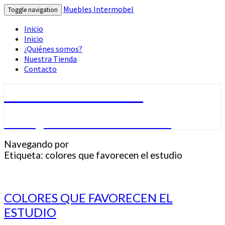
Muebles Intermobel
Toggle navigation
Inicio
Inicio
¿Quiénes somos?
Nuestra Tienda
Contacto
Muebles Intermobel
Tu Blog de Muebles en Valencia
Navegando por
Etiqueta:
colores que favorecen el estudio
COLORES
COLORES QUE FAVORECEN EL
QUE
ESTUDIO
FAVORECEN
EL